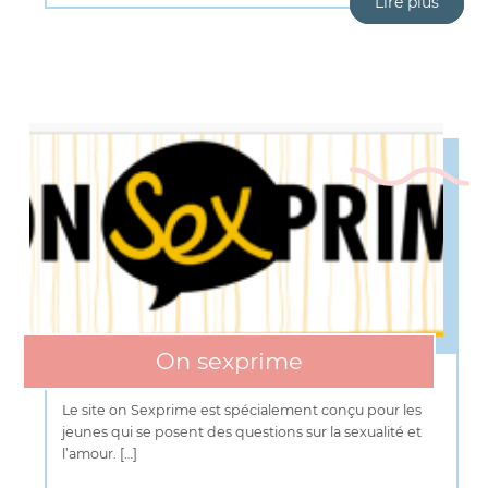
Lire plus
On sexprime
Le site on Sexprime est spécialement conçu pour les
jeunes qui se posent des questions sur la sexualité et
l’amour. […]